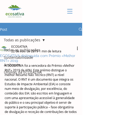
Post
Todas as publicações
ECOSATIVA
Todas as publicações
22 de nov. de 2019
1 min de leitura
ECOSATIVA distinguida com Prémio «Melhor
Sustentabilidade
RNT» 2019
Ambiente
A ECOSATIVA foi a vencedora do Prémio «Melhor 
RNT» 2019 da APAI. Este prémio distingue o 
Últimas da ECOSATIVA
melhor Resumo Não Técnico (RNT) a nível 
nacional. O RNT é um documento que integra os 
Estudos de Impacte Ambiental (EIA) e consiste 
num meio de divulgação, por excelência, do 
conteúdo dos EIA: são escritos em linguagem e 
com uma apresentação acessível à generalidade 
do público e o seu principal objetivo é servir de 
suporte à participação pública – fase obrigatória 
de divulgação e receção de contribuições de todos 