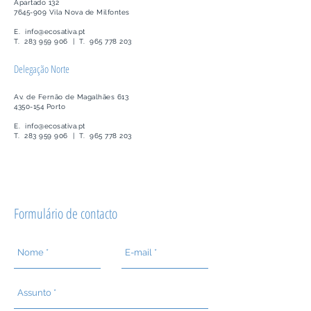
Apartado 132
7645-909
Vila Nova de Milfontes
E.
info@ecosativa.pt
T.
283 959 906
|
T.
965 778 203
Delegação Norte
Av. de Fernão de Magalhães 613
4350-154 Porto
E.
info@ecosativa.pt
T.
283 959 906
|
T.
965 778 203
Formulário de contacto