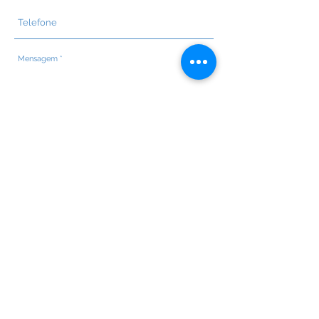
Enviar
Contactos
E.
info@ecosativa.pt
T.
283 959 906
T.
965 778 203
Apartado 132
7645-909
Vila Nova de Milfontes