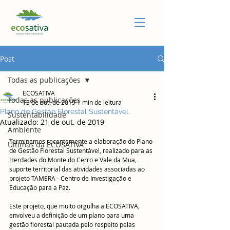
Post
Todas as publicações
ECOSATIVA
Todas as publicações
13 de out. de 2019
1 min de leitura
Plano de Gestão Florestal Sustentável
Sustentabilidade
Atualizado:
21 de out. de 2019
Ambiente
Terminamos recentemente a elaboração do Plano 
Últimas da ECOSATIVA
de Gestão Florestal Sustentável, realizado para as 
Herdades do Monte do Cerro e Vale da Mua, 
suporte territorial das atividades associadas ao 
projeto TAMERA - Centro de Investigação e 
Educação para a Paz.
Este projeto, que muito orgulha a ECOSATIVA, 
envolveu a definição de um plano para uma 
gestão florestal pautada pelo respeito pelas 