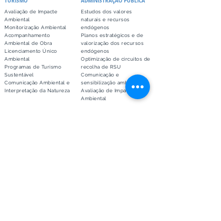
TURISMO
ADMINISTRAÇÃO PÚBLICA
Avaliação de Impacte
Estudos dos valores
Ambiental
naturais e recursos
Monitorização Ambiental
endógenos
Acompanhamento
Planos estratégicos e de
Ambiental de Obra
valorização dos recursos
Licenciamento Único
endógenos
Ambiental
Optimização de circuitos de
Programas de Turismo
recolha de RSU
Sustentável
Comunicação e
Comunicação Ambiental e
sensibilização ambiental
Interpretação da Natureza
Avaliação de Impacte
Ambiental
BIODIVERSIDADE
ENGENHARIA NATURAL
Cartografia de Habitats
Fixação e redução da
Estações de escuta fixas
erosão superficial de
automáticas para censo
taludes, encostas e
de quirópteros em altura
margens
Telemetria​
Recuperação de áreas