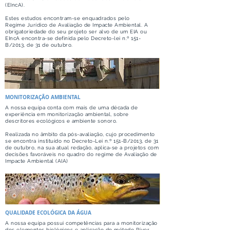
(EIncA).
Estes estudos encontram-se enquadrados pelo
Regime Jurídico de Avaliação de Impacte Ambiental. A
obrigatoriedade do seu projeto ser alvo de um EIA ou
EIncA encontra-se definida pelo D
ecreto-lei n.º 151-
B/2013, de 31 de outubro.
MONITORIZAÇÃO AMBIENTAL
A nossa equipa conta com mais de uma década de
experiência em monitorização ambiental, sobre
descritores ecológicos e ambiente sonoro.
Realizada no âmbito da pós-avaliação, cujo procedimento
se encontra instituído no Decreto-Lei n.º 151-B/2013, de 31
de outubro, na sua atual redação, aplica-se a projetos com
decisões favoráveis no quadro do regime de Avaliação de
Impacte Ambiental (AIA)
QUALIDADE ECOLÓGICA DA ÁGUA
A nossa equipa possui competências para a monitorização
dos elementos biológicos e aplicação do método River