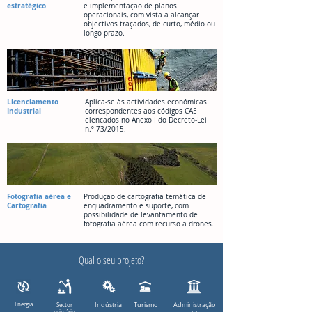
estratégico
e implementação de planos
operacionais, com vista a alcançar
objectivos traçados, de curto, médio ou
longo prazo.
Licenciamento
Aplica-se às actividades económicas
Industrial
correspondentes aos códigos CAE
elencados no Anexo I do
Decreto-Lei
n.º 73/2015
.
Fotografia aérea e
Produção de cartografia temática de
Cartografia
enquadramento e suporte, com
possibilidade de levantamento de
fotografia aérea com recurso a drones.
Qual o seu projeto?
Energia
Indústria
Turismo
Administração
Sector