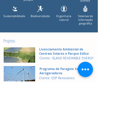
primário
pública
Sustentabilidade
Biodiversidade
Engenharia
Sistemas de
natural
informação
geográfica
Projetos
Licenciamento Ambiental de
Centrais Solares e Parque Eólico
Cliente: ISLAND RENEWABLE ENERGY
Programa de Paragem Seletiva de
Aerogeradores
Cliente: EDP Renováveis
Plano Estratégico e Operacional de
Valorização do Rio Mira
Cliente: Câmara Municipal de
Odemira
Monitorização de Vertebrados
Voadores em Linha de Alta Tensão
Cliente: REN, S.A.
Acompanhamento Ambiental de
Aproveitamento Hidroeléctrico