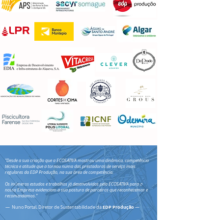
"Desde a sua criação que a ECOSATIVA mostrou uma dinâmica, competência
técnica e atitude que a tornou numa das prestadoras de serviço mais
regulares da EDP Produção, na sua área de competência.
Os inúmeros estudos e trabalhos já desenvolvidos pela ECOSATIVA para a
nossa Empresa evidenciam a sua postura de parceiros que reconhecemos e
recomendamos."
EDP Produção
— Nuno Portal, Diretor de Sustentabilidade da
—