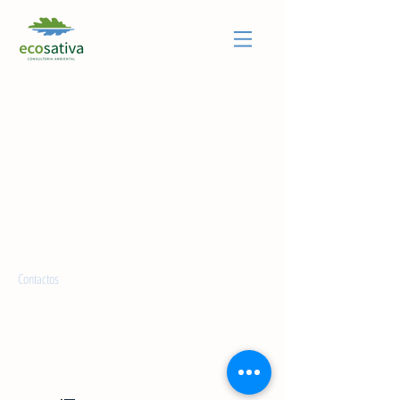
Contactos
E.
info@ecosativa.pt
T.
283 959 906
T.
965 778 203
Apartado 132
7645-909
Vila Nova de Milfontes